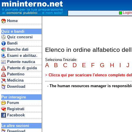
Login
Home
Quiz e bandi
Quiz concorsi
Bandi
Elenco in ordine alfabetico de
Banche dati
Esami e abilitaz.
Seleziona l'iniziale:
Patente nautica
A
B
C
D
E
F
G
H
I
J
Patente di guida
Patentino
>
Clicca qui per scaricare l'elenco completo d
Medicina
-
The human resources manager is responsible 
Download
Per interagire
Forum
Registrati
Facebook
Le altre sezioni
Download