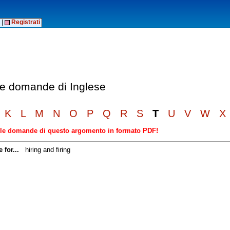
|
Registrati
lle domande di Inglese
K
L
M
N
O
P
Q
R
S
T
U
V
W
X
elle domande di questo argomento in formato PDF!
for...
hiring and firing