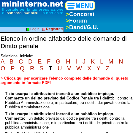
>
Concorsi
>
Forum
>
Bandi/G.U.
Login
|
Registrati
Elenco in ordine alfabetico delle domande di
Diritto penale
Seleziona l'iniziale:
A
B
C
D
E
F
G
H
I
J
K
L
M
N
O
P
Q
R
S
T
U
V
W
X
Y
Z
>
Clicca qui per scaricare l'elenco completo delle domande di questo
argomento in formato PDF!
-
Tizio usurpa le attribuzioni inerenti a un pubblico impiego.
Commette un delitto previsto dal Codice Penale tra i delitti:
contro la
Pubblica Amministrazione e, in particolare, tra i delitti dei privati contro la
Pubblica Amministrazione
-
Tizio usurpa le attribuzioni inerenti a un pubblico impiego.
Commette:
un delitto previsto dal codice penale tra i delitti contro la
pubblica amministrazione, e in particolare tra i delitti dei privati contro la
pubblica amministrazione