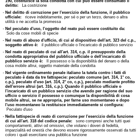
190, costituisce la sola condotta con cui può essere consumato il
delitto:
La costrizione
-
Nel delitto di corruzione per l'esercizio della funzione, il pubblico
ufficiale:
riceve indebitamente, per sé o per un terzo, denaro o altra
utilità o ne accetta la promessa
-
Nel peculato d'uso, l'oggetto del reato può essere costituito da:
Solo da cose mobili di specie
-
Nel reato di abuso d'ufficio, di cui al dispositivo dell'art. 323 del c.p.,
soggetto attivo è:
il pubblico ufficiale o l'incaricato di pubblico servizio
-
Nel reato di peculato di cui all'art. 314, c.p. il presupposto della
condotta appropriativa del pubblico ufficiale o dell'incaricato di
pubblico servizio è:
Il possesso o la disponibilità del denaro o della
cosa mobile altrui, oggetto materiale della condotta
-
Nel vigente ordinamento penale italiano la tutela contro i fatti di
peculato è data da tre fattispecie: peculato comune (art. 314, 1° co,
c.p.), peculato d'uso (art. 314, 2° co, c.p.), peculato mediante profitto
dell'errore altrui (art. 316, c.p.). Quando il pubblico ufficiale o
l'incaricato di un pubblico servizio che avendo per ragione del suo
ufficio o servizio il possesso o comunque la disponibilità di cosa
mobile altrui, se ne appropria, per farne uso momentaneo e dopo
l'uso momentaneo la restituisce immediatamente si configura:
Peculato d'uso
-
Nella fattispecie di reato di corruzione per l'esercizio della funzione
di cui all'art. 318 del codice penale:
sono compresi anche tutti quei
comportamenti, attivi od omissivi, che violano i doveri di fedeltà,
imparzialità ed onestà che devono essere rigorosamente osservati da tutti
coloro i quali esercitano una pubblica funzione