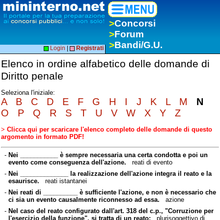
>
Concorsi
>
Forum
>
Bandi/G.U.
Login
|
Registrati
Elenco in ordine alfabetico delle domande di
Diritto penale
Seleziona l'iniziale:
A
B
C
D
E
F
G
H
I
J
K
L
M
N
O
P
Q
R
S
T
U
V
W
X
Y
Z
>
Clicca qui per scaricare l'elenco completo delle domande di questo
argomento in formato PDF!
-
Nei ___________ è sempre necessaria una certa condotta e poi un
evento come conseguenza dell'azione.
reati di evento
-
Nei ______________ la realizzazione dell'azione integra il reato e la
esaurisce.
reati istantanei
-
Nei reati di __________ è sufficiente l'azione, e non è necessario che
ci sia un evento causalmente riconnesso ad essa.
azione
-
Nel caso del reato configurato dall'art. 318 del c.p., "Corruzione per
l'esercizio della funzione", si tratta di un reato:
plurisoggettivo di