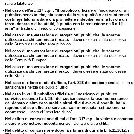
natura bilaterale
-
Nel caso dell'art. 317 c.p. : "Il pubblico ufficiale o l'incaricato di un
pubblico servizio che, abusando della sua qualità o dei suoi poteri,
costringe taluno a dare o a promettere indebitamente, a lui o a un
terzo, denaro o altra utilità, è punito con la reclusione da 6 a 12
anni" si tratta di:
reato di concussione
-
Nel caso di malversazione di erogazioni pubbliche, le somme
utilizzate da chi commette il reato:
devono essere state concesse
dallo Stato o da un altro ente pubblico
-
Nel caso di malversazione di erogazioni pubbliche, le somme
utilizzate da chi commette il reato:
devono essere state concesse
dalle Comunità Europee
-
Nel caso di malversazione di erogazioni pubbliche, le somme
utilizzate da chi commette il reato:
devono essere state concesse
dallo Stato
-
Nel caso di rifiuto di atti d'ufficio, l'art. 328 del codice penale:
mira a
sanzionare l'inerzia dei pubblici uffici
-
Nel caso in cui il pubblico ufficiale o l'incaricato di pubblico
servizio, secondo l'art. 314 del codice penale, fa uso momentaneo
del denaro o altra cosa mobile altrui di cui aveva disponibilità in
ragione del suo ufficio o servizio, con immediata restituzione ha
commesso:
reato di "peculato d'uso"
-
Nel delitto di concussione di cui all'art. 317 c.p., la vittima è costretta
a dare o promettere indebitamente:
Denaro o altra utilità
-
Nel delitto di concussione dopo la riforma di cui alla L. 6.11.2012, n.