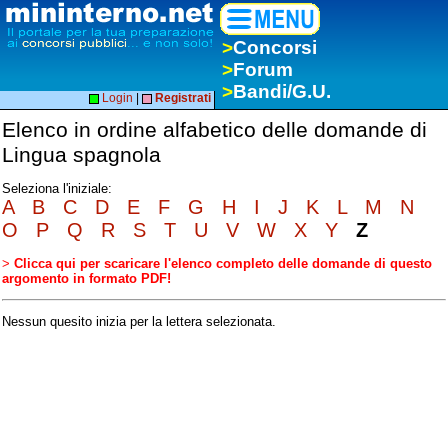
>
Concorsi
>
Forum
>
Bandi/G.U.
Login
|
Registrati
Elenco in ordine alfabetico delle domande di
Lingua spagnola
Seleziona l'iniziale:
A
B
C
D
E
F
G
H
I
J
K
L
M
N
O
P
Q
R
S
T
U
V
W
X
Y
Z
>
Clicca qui per scaricare l'elenco completo delle domande di questo
argomento in formato PDF!
Nessun quesito inizia per la lettera selezionata.