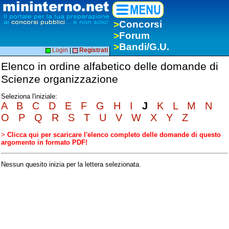
>
Concorsi
>
Forum
>
Bandi/G.U.
Login
|
Registrati
Elenco in ordine alfabetico delle domande di
Scienze organizzazione
Seleziona l'iniziale:
A
B
C
D
E
F
G
H
I
J
K
L
M
N
O
P
Q
R
S
T
U
V
W
X
Y
Z
>
Clicca qui per scaricare l'elenco completo delle domande di questo
argomento in formato PDF!
Nessun quesito inizia per la lettera selezionata.