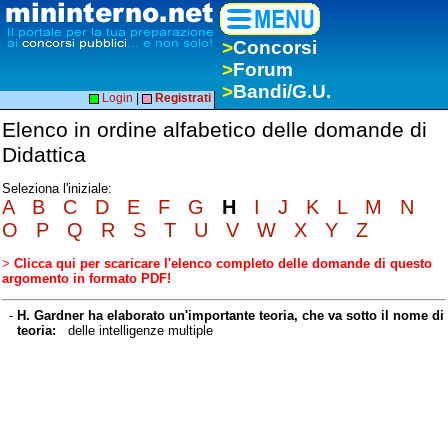
>
Concorsi
>
Forum
>
Bandi/G.U.
Login
|
Registrati
Elenco in ordine alfabetico delle domande di
Didattica
Seleziona l'iniziale:
A
B
C
D
E
F
G
H
I
J
K
L
M
N
O
P
Q
R
S
T
U
V
W
X
Y
Z
>
Clicca qui per scaricare l'elenco completo delle domande di questo
argomento in formato PDF!
-
H. Gardner ha elaborato un'importante teoria, che va sotto il nome di
teoria:
delle intelligenze multiple