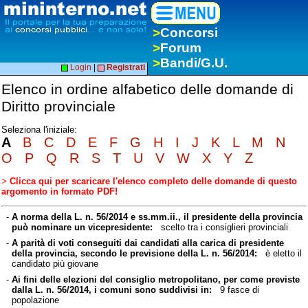
>
Concorsi
>
Forum
>
Bandi/G.U.
Login
|
Registrati
Elenco in ordine alfabetico delle domande di
Diritto provinciale
Seleziona l'iniziale:
A
B
C
D
E
F
G
H
I
J
K
L
M
N
O
P
Q
R
S
T
U
V
W
X
Y
Z
>
Clicca qui per scaricare l'elenco completo delle domande di questo
argomento in formato PDF!
-
A norma della L. n. 56/2014 e ss.mm.ii., il presidente della provincia
può nominare un vicepresidente:
scelto tra i consiglieri provinciali
-
A parità di voti conseguiti dai candidati alla carica di presidente
della provincia, secondo le previsione della L. n. 56/2014:
è eletto il
candidato più giovane
-
Ai fini delle elezioni del consiglio metropolitano, per come previste
dalla L. n. 56/2014, i comuni sono suddivisi in:
9 fasce di
popolazione