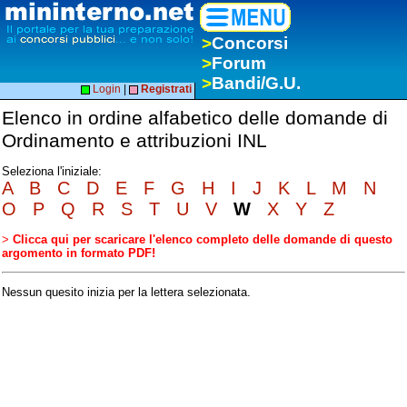
>
Concorsi
>
Forum
>
Bandi/G.U.
Login
|
Registrati
Elenco in ordine alfabetico delle domande di
Ordinamento e attribuzioni INL
Seleziona l'iniziale:
A
B
C
D
E
F
G
H
I
J
K
L
M
N
O
P
Q
R
S
T
U
V
W
X
Y
Z
>
Clicca qui per scaricare l'elenco completo delle domande di questo
argomento in formato PDF!
Nessun quesito inizia per la lettera selezionata.