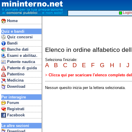
Login
Home
Quiz e bandi
Quiz concorsi
Bandi
Elenco in ordine alfabetico del
Banche dati
Esami e abilitaz.
Seleziona l'iniziale:
Patente nautica
A
B
C
D
E
F
G
H
I
J
Patente di guida
Patentino
>
Clicca qui per scaricare l'elenco completo d
Medicina
Download
Nessun quesito inizia per la lettera selezionata.
Per interagire
Forum
Registrati
Facebook
Le altre sezioni
Download