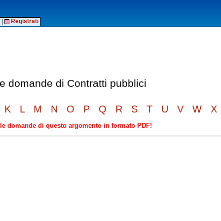
|
Registrati
le domande di Contratti pubblici
K
L
M
N
O
P
Q
R
S
T
U
V
W
X
elle domande di questo argomento in formato PDF!