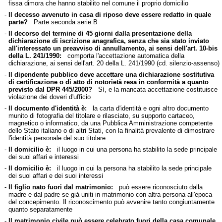
fissa dimora che hanno stabilito nel comune il proprio domicilio
-
Il decesso avvenuto in casa di riposo deve essere redatto in quale
parte?
Parte seconda serie B
-
Il decorso del termine di 45 giorni dalla presentazione della
dichiarazione di iscrizione anagrafica, senza che sia stato inviato
all'interessato un preavviso di annullamento, ai sensi dell'art. 10-bis
della L. 241/1990:
comporta l'accettazione automatica della
dichiarazione, ai sensi dell'art. 20 della L. 241/1990 (cd. silenzio-assenso)
-
Il dipendente pubblico deve accettare una dichiarazione sostitutiva
di certificazione o di atto di notorietà resa in conformità a quanto
previsto dal DPR 445/2000?
Sì, e la mancata accettazione costituisce
violazione dei doveri d'ufficio
-
Il documento d'identità è:
la carta d'identità e ogni altro documento
munito di fotografia del titolare e rilasciato, su supporto cartaceo,
magnetico o informatico, da una Pubblica Amministrazione competente
dello Stato italiano o di altri Stati, con la finalità prevalente di dimostrare
l'identità personale del suo titolare
-
Il domicilio è:
il luogo in cui una persona ha stabilito la sede principale
dei suoi affari e interessi
-
Il domicilio è:
il luogo in cui la persona ha stabilito la sede principale
dei suoi affari e dei suoi interessi
-
Il figlio nato fuori dal matrimonio:
può essere riconosciuto dalla
madre e dal padre se già uniti in matrimonio con altra persona all'epoca
del concepimento. Il riconoscimento può avvenire tanto congiuntamente
quanto separatamente
-
Il matrimonio civile può essere celebrato fuori della casa comunale