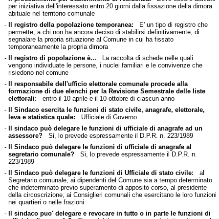
per iniziativa dell'interessato entro 20 giorni dalla fissazione della dimora
abituale nel territorio comunale
-
Il registro della popolazione temporanea:
E' un tipo di registro che
permette, a chi non ha ancora deciso di stabilirsi definitivamente, di
segnalare la propria situazione al Comune in cui ha fissato
temporaneamente la propria dimora
-
Il registro di popolazione è...
La raccolta di schede nelle quali
vengono individuate le persone, i nuclei familiari e le convivenze che
risiedono nel comune
-
Il responsabile dell'ufficio elettorale comunale procede alla
formazione di due elenchi per la Revisione Semestrale delle liste
elettorali:
entro il 10 aprile e il 10 ottobre di ciascun anno
-
Il Sindaco esercita le funzioni di stato civile, anagrafe, elettorale,
leva e statistica quale:
Ufficiale di Governo
-
Il sindaco può delegare le funzioni di ufficiale di anagrafe ad un
assessore?
Si, lo prevede espressamente il D.P.R. n. 223/1989
-
Il Sindaco può delegare le funzioni di ufficiale di anagrafe al
segretario comunale?
Si, lo prevede espressamente il D.P.R. n.
223/1989
-
Il Sindaco può delegare le funzioni di Ufficiale di stato civile:
al
Segretario comunale, ai dipendenti del Comune sia a tempo determinato
che indeterminato previo superamento di apposito corso, al presidente
della circoscrizione, ai Consiglieri comunali che esercitano le loro funzioni
nei quartieri o nelle frazioni
-
Il sindaco puo' delegare e revocare in tutto o in parte le funzioni di