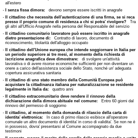
all'estero
-
I senza fissa dimora:
devono sempre essere iscritti in anagrafe
-
Il cittadino che necessita dell'autenticazione di una firma, se si reca
presso il proprio comune di residenza a chi si potra' rivolgere?
Tra
gli altri all'Ufficio Anagrafe nella persona del Responsabile del servizio
-
Il cittadino comunitario lavoratore può essere iscritto in anagrafe
dietro presentazione di:
Contratto di lavoro, documento di
riconoscimento, titolarità dell'alloggio occupato
-
Il cittadino dell'Unione europea che intende soggiornare in Italia per
un periodo superiore ai tre mesi, al momento della richiesta di
iscrizione anagrafica deve dimostrare:
di svolgere un'attività
lavorativa o di avere risorse economiche sufficienti per non diventare un
onere a carico dell'assistenza sociale dello Stato, nonché un' adeguata
copertura assicurativa sanitaria
-
Il cittadino di uno stato membro della Comunità Europea può
acquistare la cittadinanza italiana per naturalizzazione se residente
legalmente in Italia da:
quattro anni
-
Il cittadino extracomunitario deve rendere il rinnovo della
dichiarazione della dimora abituale nel comune:
Entro 60 giorni dal
rinnovo del permesso di soggiorno
-
Il cittadino, al momento della domanda di rilascio della carta di
identita' elettronica:
In caso di primo rilascio esibisce all'operatore
comunale un altro documento di identita' in corso di validita'. Se non ne è
in possesso, dovra' presentarsi al Comune accompagnato da due
testimoni