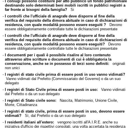
-
I coniugi possono costituire per atto pubblico un fondo patrimoniale
destinando solo determinati beni mobili iscritti in pubblici registri a
far fronte ai bisogni della famiglia?
Si
-
I controlli che l'ufficiale di anagrafe deve disporre al fine della
verifica del requisito della dimora abituale in caso di dichiarazioni di
residenza, con quale modalità possono essere eseguiti ?
Devono
essere obbligatoriamente controllate tutte le dichiarazioni presentate
-
I controlli che l'ufficiale di anagrafe deve disporre al fine della
verifica del requisito della dimora abituale in caso di dichiarazioni di
residenza, con quale modalità possono essere eseguiti?
Devono
essere obbligatoriamente controllate tutte le dichiarazioni presentate
-
I documenti per i quali è possibile risalire al loro contenuto
attraverso altre scritture o documenti di cui è obbligatoria la
conservazione, anche se in possesso di terzi sono definiti:
originali
non unici
-
I registri di stato civile prima di essere posti in uso vanno vidimati?
Vanno vidimati dal Prefetto (Commissariato del Governo) o da un suo
delegato
-
I registri di Stato Civile prima di essere posti in uso:
Vanno vidimati
dal Prefetto o da un suo delegato
-
I registri di Stato civile sono:
Nascita, Matrimonio, Unione Civile,
Morte, Cittadinanza
-
I registri di stato civile, prima di essere posti in uso, devono essere
vidimati?
Sì, dal Prefetto o da un suo delegato
-
I residenti italiani all'estero:
vengono iscritti all'A.I.R.E. anche su
iniziativa d'ufficio dei rispettivi consolati, una volta accertata la residenza