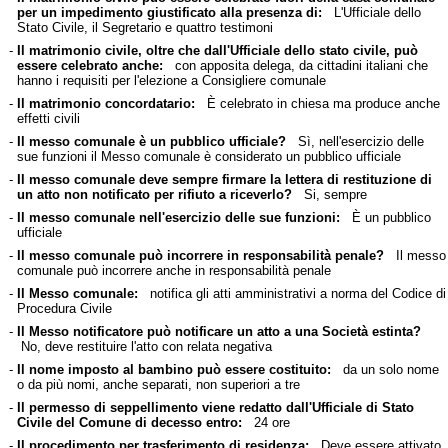
per un impedimento giustificato alla presenza di:
L'Ufficiale dello
Stato Civile, il Segretario e quattro testimoni
-
Il matrimonio civile, oltre che dall'Ufficiale dello stato civile, può
essere celebrato anche:
con apposita delega, da cittadini italiani che
hanno i requisiti per l'elezione a Consigliere comunale
-
Il matrimonio concordatario:
È celebrato in chiesa ma produce anche
effetti civili
-
Il messo comunale è un pubblico ufficiale?
Sì, nell'esercizio delle
sue funzioni il Messo comunale è considerato un pubblico ufficiale
-
Il messo comunale deve sempre firmare la lettera di restituzione di
un atto non notificato per rifiuto a riceverlo?
Si, sempre
-
Il messo comunale nell'esercizio delle sue funzioni:
È un pubblico
ufficiale
-
Il messo comunale può incorrere in responsabilità penale?
Il messo
comunale può incorrere anche in responsabilità penale
-
Il Messo comunale:
notifica gli atti amministrativi a norma del Codice di
Procedura Civile
-
Il Messo notificatore può notificare un atto a una Società estinta?
No, deve restituire l'atto con relata negativa
-
Il nome imposto al bambino può essere costituito:
da un solo nome
o da più nomi, anche separati, non superiori a tre
-
Il permesso di seppellimento viene redatto dall'Ufficiale di Stato
Civile del Comune di decesso entro:
24 ore
-
Il procedimento per trasferimento di residenza:
Deve essere attivato