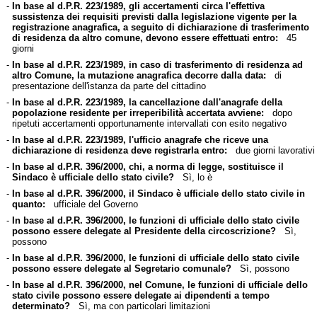
-
In base al d.P.R. 223/1989, gli accertamenti circa l'effettiva
sussistenza dei requisiti previsti dalla legislazione vigente per la
registrazione anagrafica, a seguito di dichiarazione di trasferimento
di residenza da altro comune, devono essere effettuati entro:
45
giorni
-
In base al d.P.R. 223/1989, in caso di trasferimento di residenza ad
altro Comune, la mutazione anagrafica decorre dalla data:
di
presentazione dell'istanza da parte del cittadino
-
In base al d.P.R. 223/1989, la cancellazione dall'anagrafe della
popolazione residente per irreperibilità accertata avviene:
dopo
ripetuti accertamenti opportunamente intervallati con esito negativo
-
In base al d.P.R. 223/1989, l'ufficio anagrafe che riceve una
dichiarazione di residenza deve registrarla entro:
due giorni lavorativi
-
In base al d.P.R. 396/2000, chi, a norma di legge, sostituisce il
Sindaco è ufficiale dello stato civile?
Sì, lo è
-
In base al d.P.R. 396/2000, il Sindaco è ufficiale dello stato civile in
quanto:
ufficiale del Governo
-
In base al d.P.R. 396/2000, le funzioni di ufficiale dello stato civile
possono essere delegate al Presidente della circoscrizione?
Sì,
possono
-
In base al d.P.R. 396/2000, le funzioni di ufficiale dello stato civile
possono essere delegate al Segretario comunale?
Sì, possono
-
In base al d.P.R. 396/2000, nel Comune, le funzioni di ufficiale dello
stato civile possono essere delegate ai dipendenti a tempo
determinato?
Sì, ma con particolari limitazioni