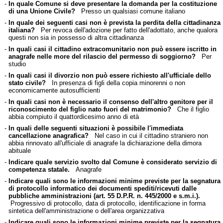
-
In quale Comune si deve presentare la domanda per la costituzione
di una Unione Civile?
Presso un qualsiasi comune italiano
-
In quale dei seguenti casi non è prevista la perdita della cittadinanza
italiana?
Per revoca dell'adozione per fatto dell'adottato, anche qualora
questi non sia in possesso di altra cittadinanza
-
In quali casi il cittadino extracomunitario non può essere iscritto in
anagrafe nelle more del rilascio del permesso di soggiorno?
Per
studio
-
In quali casi il divorzio non può essere richiesto all'ufficiale dello
stato civile?
In presenza di figli della copia minorenni o non
economicamente autosufficienti
-
In quali casi non è necessario il consenso dell'altro genitore per il
riconoscimento del figlio nato fuori del matrimonio?
Che il figlio
abbia compiuto il quattordicesimo anno di età
-
In quali delle seguenti situazioni è possibile l'immediata
cancellazione anagrafica?
Nel caso in cui il cittadino straniero non
abbia rinnovato all'ufficiale di anagrafe la dichiarazione della dimora
abituale
-
Indicare quale servizio svolto dal Comune è considerato servizio di
competenza statale.
Anagrafe
-
Indicare quali sono le informazioni minime previste per la segnatura
di protocollo informatico dei documenti spediti/ricevuti dalle
pubbliche amministrazioni (art. 55 D.P.R. n. 445/2000 e s.m.i.).
Progressivo di protocollo, data di protocollo, identificazione in forma
sintetica dell'amministrazione o dell'area organizzativa
-
Indicare quali sono le informazioni minime previste per la segnatura