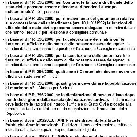
-
In base al d.P.R. 396/2000, nel Comune, le funzioni di ufficiale dello
stato civile possono essere delegate ai dipendenti a tempo
indeterminato?
Sì, possono
-
In base al d.P.R. 396/2000, per il ricevimento del giuramento relativo
alla concessione della cittadinanza (art. 10 l. 91/1992) le funzioni di
ufficiale dello stato civile possono essere delegate:
a cittadini italiani
che hanno i requisiti per l'elezione a consigliere comunale
-
In base al d.P.R. 396/2000, per la celebrazione del matrimoni le
funzioni di ufficiale dello stato civile possono essere delegate:
a
cittadini italiani che hanno i requisiti per l'elezione a Consigliere comunale
-
In base al d.P.R. 396/2000, per la costituzione delle unioni civili le
funzioni di ufficiale dello stato civile possono essere delegate:
a
cittadini italiani che hanno i requisiti per l'elezione a Consigliere comunale
-
In base al d.P.R. 396/2000, quali sono i Comuni che devono avere un
ufficio di stato civile?
Tutti
-
In base al d.P.R. 396/2000, quanti giorni deve durare la pubblicazione
di matrimonio?
Almeno per 8 giorni
-
In base al d.P.R. 396/2000, se la dichiarazione di nascita è fatta dopo
più di dieci giorni dalla nascita (dichiarazione tardiva):
il dichiarante
deve indicare le ragioni del ritardo; l'Ufficiale di Stato Civile procede alla
formazione tardiva dell'atto e ne dà segnalazione al Procuratore della
Repubblica
-
In base al dpcm 109/2013, l'ANPR rende disponibile a tutte le
Pubbliche Amministrazioni:
l'indirizzo di posta elettronica certificata
indicato dal cittadino quale proprio domicilio digitale
-
In base al dpcm 109/2013, l'ANPR rende disponibile ai gestori di