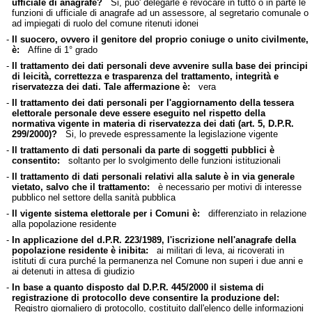
ufficiale di anagrafe?
Si, puo' delegarle e revocare in tutto o in parte le
funzioni di ufficiale di anagrafe ad un assessore, al segretario comunale o
ad impiegati di ruolo del comune ritenuti idonei
-
Il suocero, ovvero il genitore del proprio coniuge o unito civilmente,
è:
Affine di 1° grado
-
Il trattamento dei dati personali deve avvenire sulla base dei principi
di leicità, correttezza e trasparenza del trattamento, integrità e
riservatezza dei dati. Tale affermazione è:
vera
-
Il trattamento dei dati personali per l'aggiornamento della tessera
elettorale personale deve essere eseguito nel rispetto della
normativa vigente in materia di riservatezza dei dati (art. 5, D.P.R.
299/2000)?
Si, lo prevede espressamente la legislazione vigente
-
Il trattamento di dati personali da parte di soggetti pubblici è
consentito:
soltanto per lo svolgimento delle funzioni istituzionali
-
Il trattamento di dati personali relativi alla salute è in via generale
vietato, salvo che il trattamento:
è necessario per motivi di interesse
pubblico nel settore della sanità pubblica
-
Il vigente sistema elettorale per i Comuni è:
differenziato in relazione
alla popolazione residente
-
In applicazione del d.P.R. 223/1989, l'iscrizione nell'anagrafe della
popolazione residente è inibita:
ai militari di leva, ai ricoverati in
istituti di cura purché la permanenza nel Comune non superi i due anni e
ai detenuti in attesa di giudizio
-
In base a quanto disposto dal D.P.R. 445/2000 il sistema di
registrazione di protocollo deve consentire la produzione del:
Registro giornaliero di protocollo, costituito dall'elenco delle informazioni