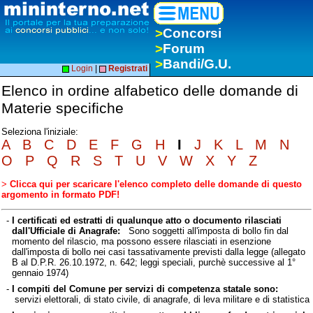
>
Concorsi
>
Forum
>
Bandi/G.U.
Login
|
Registrati
Elenco in ordine alfabetico delle domande di
Materie specifiche
Seleziona l'iniziale:
A
B
C
D
E
F
G
H
I
J
K
L
M
N
O
P
Q
R
S
T
U
V
W
X
Y
Z
>
Clicca qui per scaricare l'elenco completo delle domande di questo
argomento in formato PDF!
-
I certificati ed estratti di qualunque atto o documento rilasciati
dall'Ufficiale di Anagrafe:
Sono soggetti all'imposta di bollo fin dal
momento del rilascio, ma possono essere rilasciati in esenzione
dall'imposta di bollo nei casi tassativamente previsti dalla legge (allegato
B al D.P.R. 26.10.1972, n. 642; leggi speciali, purchè successive al 1°
gennaio 1974)
-
I compiti del Comune per servizi di competenza statale sono:
servizi elettorali, di stato civile, di anagrafe, di leva militare e di statistica