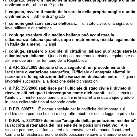
-
Il cognato, ovvero il marito della sorella della propria moglie o unita
civilmente è:
affine di 2º grado
-
Il cognato, ovvero il marito della sorella della propria moglie o unita
civilmente, è:
Affine di 2° grado
-
Il comune gestisce i servizi elettorali...
di stato civile, di anagrafe, di
leva militare e di statistica
-
Il coniuge straniero di cittadino italiano può acquistare la
cittadinanza italiana quando, dopo il matrimonio, risieda legalmente
in Italia da almeno:
2 anni
-
Il coniuge, straniero o apolide, di cittadino italiano puo' acquistare la
cittadinanza italiana:
Quando dopo il matrimonio, risieda legalmente da
almeno due anni nel territorio della Repubblica
-
Il d.P.R. 223/1989 dispone che, a seguito di un procedimento di
iscrizione o variazione anagrafica, l'Ufficiale di anagrafe effettui le
iscrizioni o le registrazioni delle variazioni dichiarate entro:
2 giorni
lavorativi successivi alla ricezione delle dichiarazioni
-
Il d.P.R. 396/2000 stabilisce per l'ufficiale di stato civile il divieto di
ricevere atti nei quali intervengono come dichiaranti:
egli, il coniuge,
l'unito civilmente, i suoi parenti o affini in linea retta in qualunque grado o
in linea collaterale fino al secondo grado
-
Il D.P.R. 600/73:
È norma speciale per le notifiche dell'imposta sul
reddito delle persone fisiche e degli altri tributi per cui la legge lo prevede
-
Il D.P.R. n. 223/1989 definisce "anagrafe della popolazione residente"
la raccolta sistematica dell'insieme delle posizioni relative:
Alle
singole persone, alle famiglie ed alle convivenze che hanno fissato nel
Comune la residenza, nonché delle posizioni relative alle persone senza