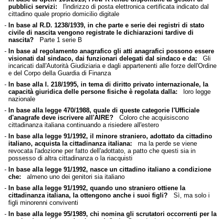
pubblici servizi:
l'indirizzo di posta elettronica certificata indicato dal
cittadino quale proprio domicilio digitale
-
In base al R.D. 1238/1939, in che parte e serie dei registri di stato
civile di nascita vengono registrate le dichiarazioni tardive di
nascita?
Parte 1 serie B
-
In base al regolamento anagrafico gli atti anagrafici possono essere
visionati dal sindaco, dai funzionari delegati dal sindaco e da:
Gli
incaricati dall'Autorità Giudiziaria e dagli appartenenti alle forze dell'Ordine
e del Corpo della Guardia di Finanza
-
In base alla l. 218/1995, in tema di diritto privato internazionale, la
capacità giuridica delle persone fisiche è regolata dalla:
loro legge
nazionale
-
In base alla legge 470/1988, quale di queste categorie l'Ufficiale
d'anagrafe deve iscrivere all'AIRE?
Coloro che acquisiscono
cittadinanza italiana continuando a risiedere all'estero
-
In base alla legge 91/1992, il minore straniero, adottato da cittadino
italiano, acquista la cittadinanza italiana:
ma la perde se viene
revocata l'adozione per fatto dell'adottato, a patto che questi sia in
possesso di altra cittadinanza o la riacquisti
-
In base alla legge 91/1992, nasce un cittadino italiano a condizione
che:
almeno uno dei genitori sia italiano
-
In base alla legge 91/1992, quando uno straniero ottiene la
cittadinanza italiana, la ottengono anche i suoi figli?
Sì, ma solo i
figli minorenni conviventi
-
In base alla legge 95/1989, chi nomina gli scrutatori occorrenti per la