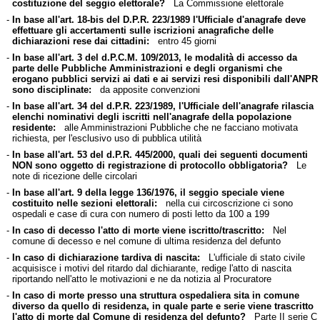
costituzione del seggio elettorale?
La Commissione elettorale
-
In base all'art. 18-bis del D.P.R. 223/1989 l'Ufficiale d'anagrafe deve
effettuare gli accertamenti sulle iscrizioni anagrafiche delle
dichiarazioni rese dai cittadini:
entro 45 giorni
-
In base all'art. 3 del d.P.C.M. 109/2013, le modalità di accesso da
parte delle Pubbliche Amministrazioni e degli organismi che
erogano pubblici servizi ai dati e ai servizi resi disponibili dall'ANPR
sono disciplinate:
da apposite convenzioni
-
In base all'art. 34 del d.P.R. 223/1989, l'Ufficiale dell'anagrafe rilascia
elenchi nominativi degli iscritti nell'anagrafe della popolazione
residente:
alle Amministrazioni Pubbliche che ne facciano motivata
richiesta, per l'esclusivo uso di pubblica utilità
-
In base all'art. 53 del d.P.R. 445/2000, quali dei seguenti documenti
NON sono oggetto di registrazione di protocollo obbligatoria?
Le
note di ricezione delle circolari
-
In base all'art. 9 della legge 136/1976, il seggio speciale viene
costituito nelle sezioni elettorali:
nella cui circoscrizione ci sono
ospedali e case di cura con numero di posti letto da 100 a 199
-
In caso di decesso l'atto di morte viene iscritto/trascritto:
Nel
comune di decesso e nel comune di ultima residenza del defunto
-
In caso di dichiarazione tardiva di nascita:
L'ufficiale di stato civile
acquisisce i motivi del ritardo dal dichiarante, redige l'atto di nascita
riportando nell'atto le motivazioni e ne da notizia al Procuratore
-
In caso di morte presso una struttura ospedaliera sita in comune
diverso da quello di residenza, in quale parte e serie viene trascritto
l'atto di morte dal Comune di residenza del defunto?
Parte II serie C