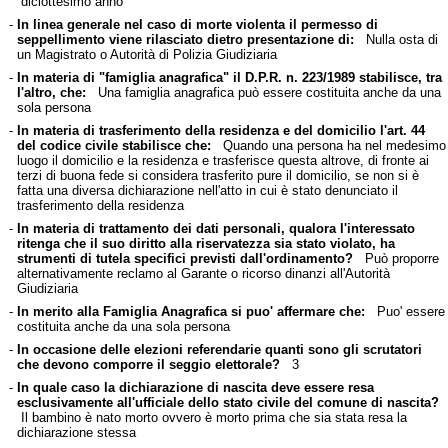
diciottesimo anno
-
In linea generale nel caso di morte violenta il permesso di
seppellimento viene rilasciato dietro presentazione di:
Nulla osta di
un Magistrato o Autorità di Polizia Giudiziaria
-
In materia di "famiglia anagrafica" il D.P.R. n. 223/1989 stabilisce, tra
l'altro, che:
Una famiglia anagrafica può essere costituita anche da una
sola persona
-
In materia di trasferimento della residenza e del domicilio l'art. 44
del codice civile stabilisce che:
Quando una persona ha nel medesimo
luogo il domicilio e la residenza e trasferisce questa altrove, di fronte ai
terzi di buona fede si considera trasferito pure il domicilio, se non si è
fatta una diversa dichiarazione nell'atto in cui è stato denunciato il
trasferimento della residenza
-
In materia di trattamento dei dati personali, qualora l'interessato
ritenga che il suo diritto alla riservatezza sia stato violato, ha
strumenti di tutela specifici previsti dall'ordinamento?
Può proporre
alternativamente reclamo al Garante o ricorso dinanzi all'Autorità
Giudiziaria
-
In merito alla Famiglia Anagrafica si puo' affermare che:
Puo' essere
costituita anche da una sola persona
-
In occasione delle elezioni referendarie quanti sono gli scrutatori
che devono comporre il seggio elettorale?
3
-
In quale caso la dichiarazione di nascita deve essere resa
esclusivamente all'ufficiale dello stato civile del comune di nascita?
Il bambino è nato morto ovvero è morto prima che sia stata resa la
dichiarazione stessa