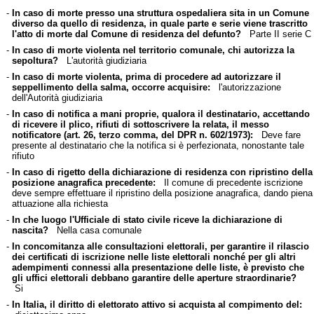
-
In caso di morte presso una struttura ospedaliera sita in un Comune
diverso da quello di residenza, in quale parte e serie viene trascritto
l'atto di morte dal Comune di residenza del defunto?
Parte II serie C
-
In caso di morte violenta nel territorio comunale, chi autorizza la
sepoltura?
L'autorità giudiziaria
-
In caso di morte violenta, prima di procedere ad autorizzare il
seppellimento della salma, occorre acquisire:
l'autorizzazione
dell'Autorità giudiziaria
-
In caso di notifica a mani proprie, qualora il destinatario, accettando
di ricevere il plico, rifiuti di sottoscrivere la relata, il messo
notificatore (art. 26, terzo comma, del DPR n. 602/1973):
Deve fare
presente al destinatario che la notifica si è perfezionata, nonostante tale
rifiuto
-
In caso di rigetto della dichiarazione di residenza con ripristino della
posizione anagrafica precedente:
Il comune di precedente iscrizione
deve sempre effettuare il ripristino della posizione anagrafica, dando piena
attuazione alla richiesta
-
In che luogo l'Ufficiale di stato civile riceve la dichiarazione di
nascita?
Nella casa comunale
-
In concomitanza alle consultazioni elettorali, per garantire il rilascio
dei certificati di iscrizione nelle liste elettorali nonché per gli altri
adempimenti connessi alla presentazione delle liste, è previsto che
gli uffici elettorali debbano garantire delle aperture straordinarie?
Si
-
In Italia, il diritto di elettorato attivo si acquista al compimento del: