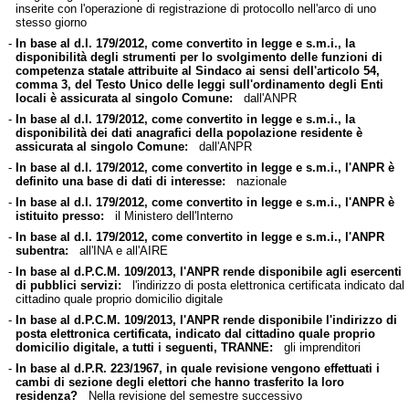
inserite con l'operazione di registrazione di protocollo nell'arco di uno
stesso giorno
-
In base al d.l. 179/2012, come convertito in legge e s.m.i., la
disponibilità degli strumenti per lo svolgimento delle funzioni di
competenza statale attribuite al Sindaco ai sensi dell'articolo 54,
comma 3, del Testo Unico delle leggi sull'ordinamento degli Enti
locali è assicurata al singolo Comune:
dall'ANPR
-
In base al d.l. 179/2012, come convertito in legge e s.m.i., la
disponibilità dei dati anagrafici della popolazione residente è
assicurata al singolo Comune:
dall'ANPR
-
In base al d.l. 179/2012, come convertito in legge e s.m.i., l'ANPR è
definito una base di dati di interesse:
nazionale
-
In base al d.l. 179/2012, come convertito in legge e s.m.i., l'ANPR è
istituito presso:
il Ministero dell'Interno
-
In base al d.l. 179/2012, come convertito in legge e s.m.i., l'ANPR
subentra:
all'INA e all'AIRE
-
In base al d.P.C.M. 109/2013, l'ANPR rende disponibile agli esercenti
di pubblici servizi:
l'indirizzo di posta elettronica certificata indicato dal
cittadino quale proprio domicilio digitale
-
In base al d.P.C.M. 109/2013, l'ANPR rende disponibile l'indirizzo di
posta elettronica certificata, indicato dal cittadino quale proprio
domicilio digitale, a tutti i seguenti, TRANNE:
gli imprenditori
-
In base al d.P.R. 223/1967, in quale revisione vengono effettuati i
cambi di sezione degli elettori che hanno trasferito la loro
residenza?
Nella revisione del semestre successivo