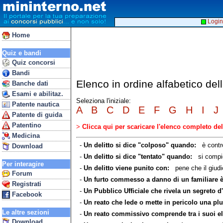
Login
Home
Quiz e bandi
Quiz concorsi
Bandi
Elenco in ordine alfabetico del
Banche dati
Esami e abilitaz.
Seleziona l'iniziale:
Patente nautica
A
B
C
D
E
F
G
H
I
J
Patente di guida
Patentino
>
Clicca qui per scaricare l'elenco completo d
Medicina
-
Un delitto si dice "colposo" quando:
è contro
Download
-
Un delitto si dice "tentato" quando:
si compion
Per interagire
-
Un delitto viene punito con:
pene che il giudic
Forum
-
Un furto commesso a danno di un familiare è
Registrati
-
Un Pubblico Ufficiale che rivela un segreto d'
Facebook
-
Un reato che lede o mette in pericolo una plura
Le altre sezioni
-
Un reato commissivo comprende tra i suoi ele
Download