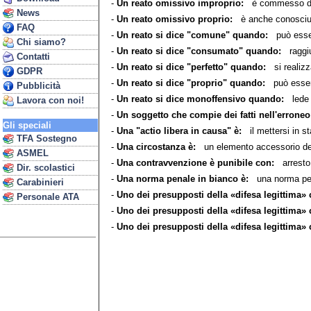
-
Un reato omissivo improprio:
è commesso da un
News
-
Un reato omissivo proprio:
è anche conosciuto
FAQ
-
Un reato si dice "comune" quando:
può essere
Chi siamo?
-
Un reato si dice "consumato" quando:
raggiu
Contatti
-
Un reato si dice "perfetto" quando:
si realizzan
GDPR
-
Un reato si dice "proprio" quando:
può essere
Pubblicità
-
Un reato si dice monoffensivo quando:
lede o
Lavora con noi!
-
Un soggetto che compie dei fatti nell'erroneo
Gli speciali
-
Una "actio libera in causa" è:
il mettersi in st
TFA Sostegno
-
Una circostanza è:
un elemento accessorio del
ASMEL
-
Una contravvenzione è punibile con:
arresto
Dir. scolastici
-
Una norma penale in bianco è:
una norma penal
Carabinieri
-
Uno dei presupposti della «difesa legittima» c
Personale ATA
-
Uno dei presupposti della «difesa legittima» 
-
Uno dei presupposti della «difesa legittima» 