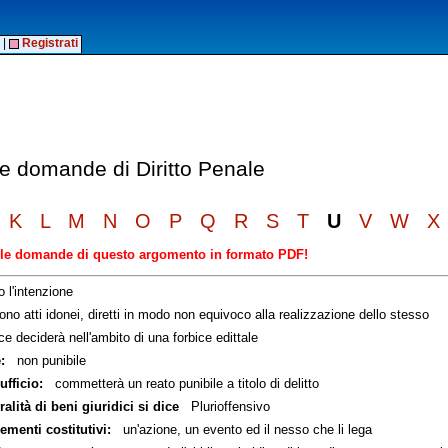
|
Registrati
le domande di Diritto Penale
K
L
M
N
O
P
Q
R
S
T
U
V
W
X
elle domande di questo argomento in formato PDF!
 l'intenzione
o atti idonei, diretti in modo non equivoco alla realizzazione dello stesso
e deciderà nell'ambito di una forbice edittale
:
non punibile
ufficio:
commetterà un reato punibile a titolo di delitto
lità di beni giuridici si dice
Plurioffensivo
menti costitutivi:
un'azione, un evento ed il nesso che li lega