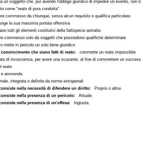
 soggetto che, pur avendo l'obbligo giuridico di impedire un evento, non l
 come "reato di pura condotta"
 commesso da chiunque, senza alcun requisito o qualifica particolare
nge la sua massima portata offensiva
o tutti gli elementi costitutivi della fattispecie astratta
 commesso solo da soggetti che possiedono qualifiche determinate
 mette in pericolo un solo bene giuridico
 convincimento che siano fatti di reato:
commette un reato impossibile
ato di incoscienza, per avere una scusante, al fine di commettere un success
 reato
 e ammenda
e, integrata o definita da norme extrapenali
onsiste nella necessità di difendere un diritto:
Proprio o altrui.
consiste nella presenza di un pericolo:
Attuale.
consiste nella presenza di un'offesa:
Ingiusta.