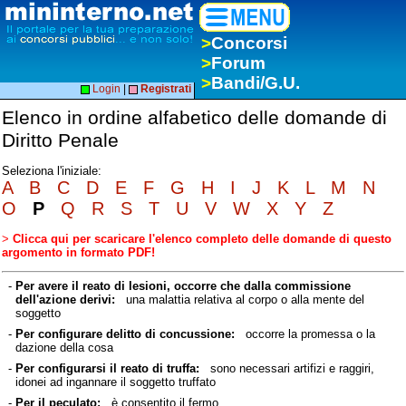
>
Concorsi
>
Forum
>
Bandi/G.U.
Login
|
Registrati
Elenco in ordine alfabetico delle domande di
Diritto Penale
Seleziona l'iniziale:
A
B
C
D
E
F
G
H
I
J
K
L
M
N
O
P
Q
R
S
T
U
V
W
X
Y
Z
>
Clicca qui per scaricare l'elenco completo delle domande di questo
argomento in formato PDF!
-
Per avere il reato di lesioni, occorre che dalla commissione
dell'azione derivi:
una malattia relativa al corpo o alla mente del
soggetto
-
Per configurare delitto di concussione:
occorre la promessa o la
dazione della cosa
-
Per configurarsi il reato di truffa:
sono necessari artifizi e raggiri,
idonei ad ingannare il soggetto truffato
-
Per il peculato:
è consentito il fermo