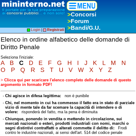
>
Concorsi
>
Forum
>
Bandi/G.U.
Login
|
Registrati
Elenco in ordine alfabetico delle domande di
Diritto Penale
Seleziona l'iniziale:
A
B
C
D
E
F
G
H
I
J
K
L
M
N
O
P
Q
R
S
T
U
V
W
X
Y
Z
>
Clicca qui per scaricare l'elenco completo delle domande di questo
argomento in formato PDF!
-
Chi agisce in difesa legittima:
non è punibile
-
Chi, nel momento in cui ha commesso il fatto era in stato di parziale
vizio di mente tale da far scemare la capacità di intendere o di
volere:
risponderà del fatto, ma la pena è diminuita
-
Chiunque, ponendo in vendita o mettendo in circolazione, sui
mercati nazionali o esteri, prodotti industriali con nomi, marchi o
segni distintivi contraffatti o alterati commette il delitto di:
Frodi
contro le industrie nazionali, ai sensi dell'art. 514 del codice penale