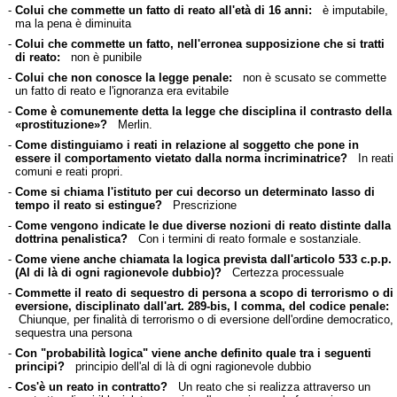
-
Colui che commette un fatto di reato all'età di 16 anni:
è imputabile,
ma la pena è diminuita
-
Colui che commette un fatto, nell'erronea supposizione che si tratti
di reato:
non è punibile
-
Colui che non conosce la legge penale:
non è scusato se commette
un fatto di reato e l'ignoranza era evitabile
-
Come è comunemente detta la legge che disciplina il contrasto della
«prostituzione»?
Merlin.
-
Come distinguiamo i reati in relazione al soggetto che pone in
essere il comportamento vietato dalla norma incriminatrice?
In reati
comuni e reati propri.
-
Come si chiama l'istituto per cui decorso un determinato lasso di
tempo il reato si estingue?
Prescrizione
-
Come vengono indicate le due diverse nozioni di reato distinte dalla
dottrina penalistica?
Con i termini di reato formale e sostanziale.
-
Come viene anche chiamata la logica prevista dall'articolo 533 c.p.p.
(Al di là di ogni ragionevole dubbio)?
Certezza processuale
-
Commette il reato di sequestro di persona a scopo di terrorismo o di
eversione, disciplinato dall'art. 289-bis, I comma, del codice penale:
Chiunque, per finalità di terrorismo o di eversione dell'ordine democratico,
sequestra una persona
-
Con "probabilità logica" viene anche definito quale tra i seguenti
principi?
principio dell'al di là di ogni ragionevole dubbio
-
Cos'è un reato in contratto?
Un reato che si realizza attraverso un