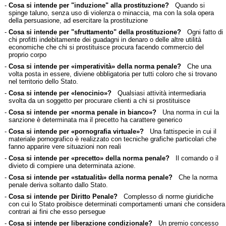
-
Cosa si intende per "induzione" alla prostituzione?
Quando si
spinge taluno, senza uso di violenza o minaccia, ma con la sola opera
della persuasione, ad esercitare la prostituzione
-
Cosa si intende per "sfruttamento" della prostituzione?
Ogni fatto di
chi profitti indebitamente dei guadagni in denaro o delle altre utilità
economiche che chi si prostituisce procura facendo commercio del
proprio corpo
-
Cosa si intende per «imperatività» della norma penale?
Che una
volta posta in essere, diviene obbligatoria per tutti coloro che si trovano
nel territorio dello Stato.
-
Cosa si intende per «lenocinio»?
Qualsiasi attività intermediaria
svolta da un soggetto per procurare clienti a chi si prostituisce
-
Cosa si intende per «norma penale in bianco»?
Una norma in cui la
sanzione è determinata ma il precetto ha carattere generico
-
Cosa si intende per «pornografia virtuale»?
Una fattispecie in cui il
materiale pornografico è realizzato con tecniche grafiche particolari che
fanno apparire vere situazioni non reali
-
Cosa si intende per «precetto» della norma penale?
Il comando o il
divieto di compiere una determinata azione.
-
Cosa si intende per «statualità» della norma penale?
Che la norma
penale deriva soltanto dallo Stato.
-
Cosa si intende per Diritto Penale?
Complesso di norme giuridiche
con cui lo Stato proibisce determinati comportamenti umani che considera
contrari ai fini che esso persegue
-
Cosa si intende per liberazione condizionale?
Un premio concesso