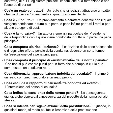
contratto, di cui il legislatore punisce l'esecuzione o la formazione e non
l'accordo di per sé
-
Cos'è un reato-contratto?
Un reato che si realizza attraverso un patto
che già di per sé l'ordinamento stigmatizza come illecito
-
Cosa è «l'indulto»?
Un provvedimento a carattere generale con il quale
vengono condonate in tutto o in parte le pene inflitte per tutti i reati o per
alcune categorie di essi.
-
Cosa è la «grazia»?
Un atto di clemenza particolare del Presidente
della Repubblica con il quale viene condonata in tutto o in parte una pena
principale.
-
Cosa comporta «la riabilitazione»?
L'estinzione delle pene accessorie
e di ogni altro effetto penale della condanna, decorso un certo tempo
dall'esecuzione della pena principale.
-
Cosa comporta il principio di «irretroattività» della norma penale?
Che non si può essere puniti per un fatto che al tempo in cui lo si è
commesso non costituiva reato.
-
Cosa differenzia l'appropriazione indebita dal peculato?
Il primo è
un reato comune, il secondo è un reato proprio
-
Cosa esclude il rapporto di causalità tra condotta ed evento?
L'interruzione del nesso di causalità
-
Cosa indica la «sanzione» della norma penale?
La conseguenza
giuridica che deriva dalla inosservanza del precetto della norma penale
stessa.
-
Cosa si intende per "agevolazione" della prostituzione?
Quando, in
qualsiasi modo, si renda più facile l'esercizio della prostituzione