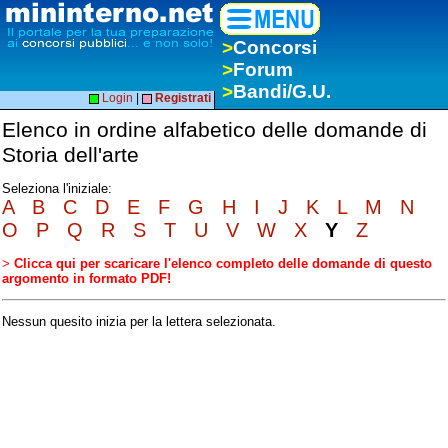
>
Concorsi
>
Forum
>
Bandi/G.U.
Login
|
Registrati
Elenco in ordine alfabetico delle domande di
Storia dell'arte
Seleziona l'iniziale:
A
B
C
D
E
F
G
H
I
J
K
L
M
N
O
P
Q
R
S
T
U
V
W
X
Y
Z
>
Clicca qui per scaricare l'elenco completo delle domande di questo
argomento in formato PDF!
Nessun quesito inizia per la lettera selezionata.