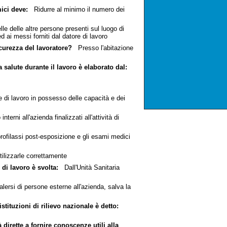
mici deve:
Ridurre al minimo il numero dei
le delle altre persone presenti sul luogo di
 ai messi forniti dal datore di lavoro
icurezza del lavoratore?
Presso l'abitazione
 salute durante il lavoro è elaborato dal:
di lavoro in possesso delle capacità e dei
rni all'azienda finalizzati all'attività di
rofilassi post-esposizione e gli esami medici
ilizzarle correttamente
 di lavoro è svolta:
Dall'Unità Sanitaria
rsi di persone esterne all'azienda, salva la
istituzioni di rilievo nazionale è detto:
à dirette a fornire conoscenze utili alla