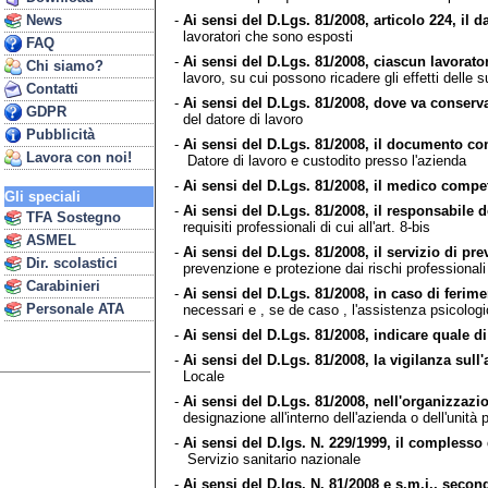
-
Ai sensi del D.Lgs. 81/2008, articolo 224, il d
News
lavoratori che sono esposti
FAQ
-
Ai sensi del D.Lgs. 81/2008, ciascun lavorato
Chi siamo?
lavoro, su cui possono ricadere gli effetti delle 
Contatti
-
Ai sensi del D.Lgs. 81/2008, dove va conserva
GDPR
del datore di lavoro
Pubblicità
-
Ai sensi del D.Lgs. 81/2008, il documento cont
Lavora con noi!
Datore di lavoro e custodito presso l'azienda
-
Ai sensi del D.Lgs. 81/2008, il medico compe
Gli speciali
-
Ai sensi del D.Lgs. 81/2008, il responsabile d
TFA Sostegno
requisiti professionali di cui all'art. 8-bis
ASMEL
-
Ai sensi del D.Lgs. 81/2008, il servizio di pr
Dir. scolastici
prevenzione e protezione dai rischi professionali
Carabinieri
-
Ai sensi del D.Lgs. 81/2008, in caso di ferime
Personale ATA
necessari e , se de caso , l'assistenza psicolog
-
Ai sensi del D.Lgs. 81/2008, indicare quale di
-
Ai sensi del D.Lgs. 81/2008, la vigilanza sull
Locale
-
Ai sensi del D.Lgs. 81/2008, nell'organizzazio
designazione all'interno dell'azienda o dell'unità
-
Ai sensi del D.lgs. N. 229/1999, il complesso de
Servizio sanitario nazionale
-
Ai sensi del D.lgs. N. 81/2008 e s.m.i., secondo