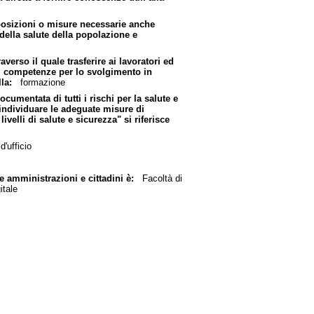
isposizioni o misure necessarie anche
o della salute della popolazione e
averso il quale trasferire ai lavoratori ed
di competenze per lo svolgimento in
la:
formazione
ocumentata di tutti i rischi per la salute e
d individuare le adeguate misure di
elli di salute e sicurezza" si riferisce
'ufficio
e amministrazioni e cittadini è:
Facoltà di
itale