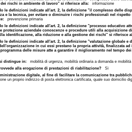
dei rischi in ambiente di lavoro" si riferisce alla:
informazione
do le definizioni indicate all'art. 2, la definizione "il complesso delle d
za e la tecnica, per evitare o diminuire i rischi professionali nel rispett
ce:
prevenzione primaria
o le definizioni indicate all'art. 2, la definizione "processo educativo attr
e e protezione aziendale conoscenze e procedure utili alla acquisizione 
la identificazione, alla riduzione e alla gestione dei rischi" si riferisce al
o le definizioni indicate all'art. 2, la definizione "valutazione globale e d
dell'organizzazione in cui essi prestano la propria attività, finalizzata a
programma delle misure atte a garantire il miglioramento nel tempo dei liv
si distingue in:
mobilità di urgenza, mobilità ordinaria a domanda e mobilità d
provvede alla erogazione di prestazioni di riabilitazione?
Sì
mministrazione digitale, al fine di facilitare la comunicazione tra pubblich
ne un proprio indirizzo di posta elettronica cartificata, quale suo domicilio dig