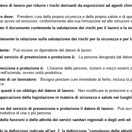
atore di lavoro per ridurre i rischi derivanti da esposizioni ad agenti chi
re deve:
Prendersi cura della propria sicurezza e della propria salute e di quel
sue azioni od omissioni, conformemente alla sua formazione ed alle istruzioni ed
to il documento contenente la valutazione dei rischi per il lavoro e la s
enente la relazione sulla valutaziome dei rischi per la sicurezza e per la
tente:
Può essere un dipendente del datore di lavoro
el servizio di prevenzione e protezione è:
La persona designata dal datore 
evenzione e protezione è:
L'insieme delle persone, sistemi e mezzi esterni o inte
 nell'azienda, ovvero unità produttiva
nto di un lavoratore:
Bisogna prestare cure immediate al ferito, inclusa la p
ica
 questi è un obbligo del datore di lavoro:
Non modificare le protezioni e ut
'appicazione della legislazione in materia di sicurezza e salute nei luoghi
ne del servizio di prevenzione e protezione il datore di lavoro:
Può avvale
 produttiva di una o più persona
lle funzioni e delle attività dei servizi sanitari regionali e degli enti ed 
 le definizioni indicate all'art. 2, la definizione "complesso delle attivit