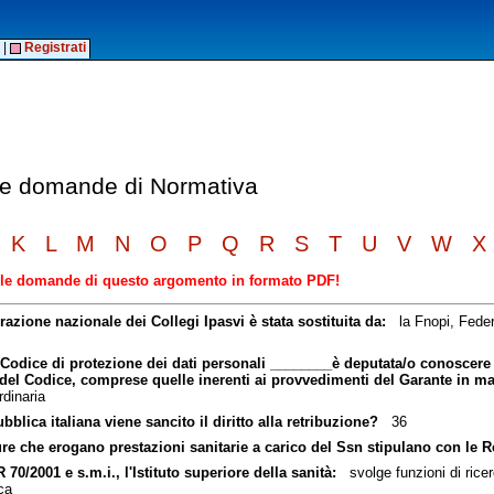
|
Registrati
lle domande di Normativa
K
L
M
N
O
P
Q
R
S
T
U
V
W
X
elle domande di questo argomento in formato PDF!
azione nazionale dei Collegi Ipasvi è stata sostituita da:
la Fnopi, Federe
 Codice di protezione dei dati personali ________è deputata/o conoscere 
el Codice, comprese quelle inerenti ai provvedimenti del Garante in mate
rdinaria
blica italiana viene sancito il diritto alla retribuzione?
36
tture che erogano prestazioni sanitarie a carico del Ssn stipulano con le 
 70/2001 e s.m.i., l'Istituto superiore della sanità:
svolge funzioni di ricerc
ca