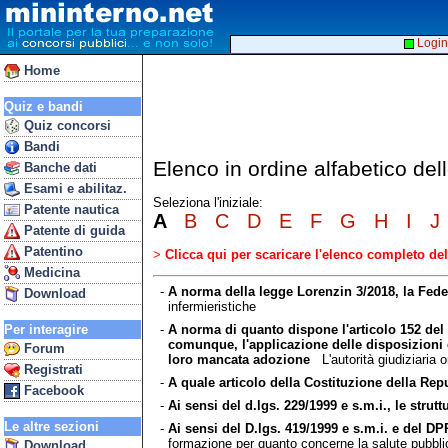
Login
Home
Quiz e bandi
Quiz concorsi
Bandi
Elenco in ordine alfabetico de
Banche dati
Esami e abilitaz.
Seleziona l'iniziale:
Patente nautica
A
B
C
D
E
F
G
H
I
J
Patente di guida
Patentino
>
Clicca qui per scaricare l'elenco completo d
Medicina
-
A norma della legge Lorenzin 3/2018, la Feder
Download
infermieristiche
-
A norma di quanto dispone l'articolo 152 del
Per interagire
comunque, l'applicazione delle disposizioni d
Forum
loro mancata adozione
L'autorità giudiziaria o
Registrati
-
A quale articolo della Costituzione della Repub
Facebook
-
Ai sensi del d.lgs. 229/1999 e s.m.i., le stru
Le altre sezioni
-
Ai sensi del D.lgs. 419/1999 e s.m.i. e del DPR
formazione per quanto concerne la salute pubbli
Download