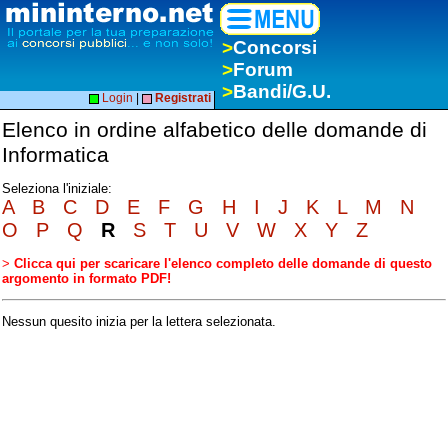
>
Concorsi
>
Forum
>
Bandi/G.U.
Login
|
Registrati
Elenco in ordine alfabetico delle domande di
Informatica
Seleziona l'iniziale:
A
B
C
D
E
F
G
H
I
J
K
L
M
N
O
P
Q
R
S
T
U
V
W
X
Y
Z
>
Clicca qui per scaricare l'elenco completo delle domande di questo
argomento in formato PDF!
Nessun quesito inizia per la lettera selezionata.