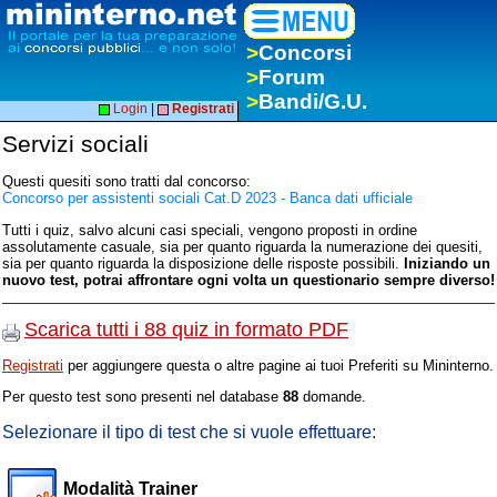
>
Concorsi
>
Forum
>
Bandi/G.U.
Login
|
Registrati
Servizi sociali
Questi quesiti sono tratti dal concorso:
Concorso per assistenti sociali Cat.D 2023 - Banca dati ufficiale
Tutti i quiz, salvo alcuni casi speciali, vengono proposti in ordine
assolutamente casuale, sia per quanto riguarda la numerazione dei quesiti,
sia per quanto riguarda la disposizione delle risposte possibili.
Iniziando un
nuovo test, potrai affrontare ogni volta un questionario sempre diverso!
Scarica tutti i 88 quiz in formato PDF
Registrati
per aggiungere questa o altre pagine ai tuoi Preferiti su Mininterno.
Per questo test sono presenti nel database
88
domande.
Selezionare il tipo di test che si vuole effettuare:
Modalità Trainer