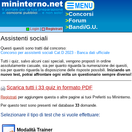
>
Concorsi
>
Forum
>
Bandi/G.U.
Login
|
Registrati
Assistenti sociali
Questi quesiti sono tratti dal concorso:
Concorso per assistenti sociali Cat.D 2023 - Banca dati ufficiale
Tutti i quiz, salvo alcuni casi speciali, vengono proposti in ordine
assolutamente casuale, sia per quanto riguarda la numerazione dei quesiti,
sia per quanto riguarda la disposizione delle risposte possibili.
Iniziando un
nuovo test, potrai affrontare ogni volta un questionario sempre diverso!
Scarica tutti i 33 quiz in formato PDF
Registrati
per aggiungere questa o altre pagine ai tuoi Preferiti su Mininterno.
Per questo test sono presenti nel database
33
domande.
Selezionare il tipo di test che si vuole effettuare:
Modalità Trainer