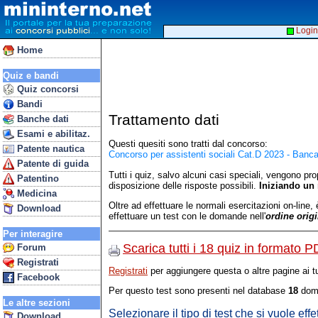
Login
Home
Quiz e bandi
Quiz concorsi
Bandi
Trattamento dati
Banche dati
Esami e abilitaz.
Questi quesiti sono tratti dal concorso:
Patente nautica
Concorso per assistenti sociali Cat.D 2023 - Banca 
Patente di guida
Tutti i quiz, salvo alcuni casi speciali, vengono pr
Patentino
disposizione delle risposte possibili.
Iniziando un 
Medicina
Oltre ad effettuare le normali esercitazioni on-line,
Download
effettuare un test con le domande nell'
ordine orig
Per interagire
Scarica tutti i 18 quiz in formato 
Forum
Registrati
Registrati
per aggiungere questa o altre pagine ai tu
Facebook
Per questo test sono presenti nel database
18
dom
Le altre sezioni
Selezionare il tipo di test che si vuole effe
Download