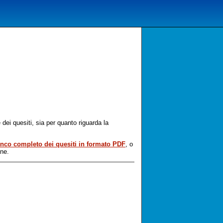
dei quesiti, sia per quanto riguarda la
enco completo dei quesiti in formato PDF
, o
one.