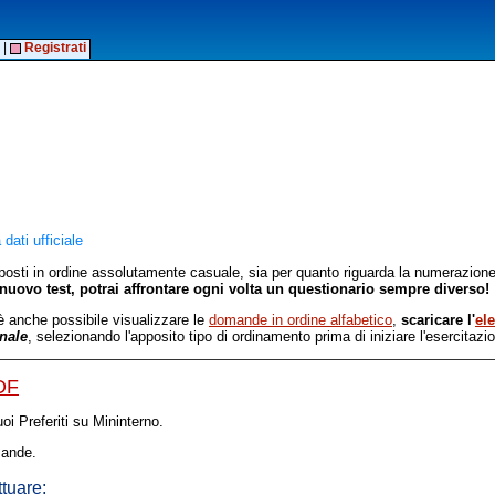
|
Registrati
dati ufficiale
oposti in ordine assolutamente casuale, sia per quanto riguarda la numerazione 
nuovo test, potrai affrontare ogni volta un questionario sempre diverso!
 è anche possibile visualizzare le
domande in ordine alfabetico
,
scaricare l'
el
inale
, selezionando l'apposito tipo di ordinamento prima di iniziare l'esercitazi
PDF
oi Preferiti su Mininterno.
ande.
ttuare: