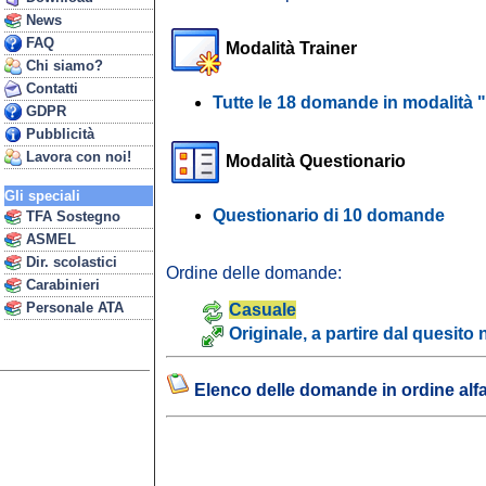
News
FAQ
Modalità Trainer
Chi siamo?
Contatti
Tutte le 18 domande in modalità "
GDPR
Pubblicità
Lavora con noi!
Modalità Questionario
Gli speciali
Questionario di 10 domande
TFA Sostegno
ASMEL
Dir. scolastici
Ordine delle domande:
Carabinieri
Personale ATA
Casuale
Originale, a partire dal quesito 
Elenco delle domande in ordine alf