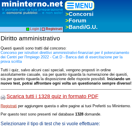
>
Concorsi
>
Forum
>
Bandi/G.U.
Login
|
Registrati
Diritto amministrativo
Questi quesiti sono tratti dal concorso:
Concorso per istruttori direttivi amministrativi-finanziari per il potenziamento
dei Centri per l'Impiego 2022 - Cat.D - Banca dati di esercitazione per la
prova scritta
Tutti i quiz, salvo alcuni casi speciali, vengono proposti in ordine
assolutamente casuale, sia per quanto riguarda la numerazione dei quesiti,
sia per quanto riguarda la disposizione delle risposte possibili.
Iniziando un
nuovo test, potrai affrontare ogni volta un questionario sempre diverso!
Scarica tutti i 1328 quiz in formato PDF
Registrati
per aggiungere questa o altre pagine ai tuoi Preferiti su Mininterno.
Per questo test sono presenti nel database
1328
domande.
Selezionare il tipo di test che si vuole effettuare: