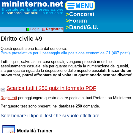
>
Concorsi
>
Forum
>
Bandi/G.U.
Login
|
Registrati
Diritto civile #9
Questi quesiti sono tratti dal concorso:
Prova preselettiva per il passaggio alla posizione economica C1 (407 posti)
Tutti i quiz, salvo alcuni casi speciali, vengono proposti in ordine
assolutamente casuale, sia per quanto riguarda la numerazione dei quesiti,
sia per quanto riguarda la disposizione delle risposte possibili.
Iniziando un
nuovo test, potrai affrontare ogni volta un questionario sempre diverso!
Scarica tutti i 250 quiz in formato PDF
Registrati
per aggiungere questa o altre pagine ai tuoi Preferiti su Mininterno.
Per questo test sono presenti nel database
250
domande.
Selezionare il tipo di test che si vuole effettuare:
Modalità Trainer