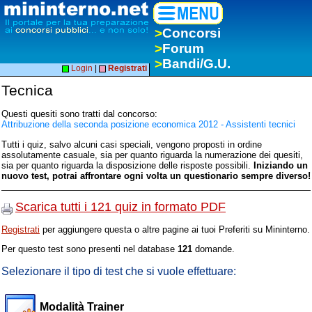
>
Concorsi
>
Forum
>
Bandi/G.U.
Login
|
Registrati
Tecnica
Questi quesiti sono tratti dal concorso:
Attribuzione della seconda posizione economica 2012 - Assistenti tecnici
Tutti i quiz, salvo alcuni casi speciali, vengono proposti in ordine
assolutamente casuale, sia per quanto riguarda la numerazione dei quesiti,
sia per quanto riguarda la disposizione delle risposte possibili.
Iniziando un
nuovo test, potrai affrontare ogni volta un questionario sempre diverso!
Scarica tutti i 121 quiz in formato PDF
Registrati
per aggiungere questa o altre pagine ai tuoi Preferiti su Mininterno.
Per questo test sono presenti nel database
121
domande.
Selezionare il tipo di test che si vuole effettuare:
Modalità Trainer