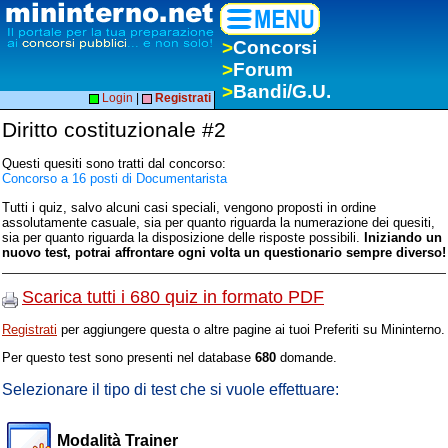
>
Concorsi
>
Forum
>
Bandi/G.U.
Login
|
Registrati
Diritto costituzionale #2
Questi quesiti sono tratti dal concorso:
Concorso a 16 posti di Documentarista
Tutti i quiz, salvo alcuni casi speciali, vengono proposti in ordine
assolutamente casuale, sia per quanto riguarda la numerazione dei quesiti,
sia per quanto riguarda la disposizione delle risposte possibili.
Iniziando un
nuovo test, potrai affrontare ogni volta un questionario sempre diverso!
Scarica tutti i 680 quiz in formato PDF
Registrati
per aggiungere questa o altre pagine ai tuoi Preferiti su Mininterno.
Per questo test sono presenti nel database
680
domande.
Selezionare il tipo di test che si vuole effettuare:
Modalità Trainer