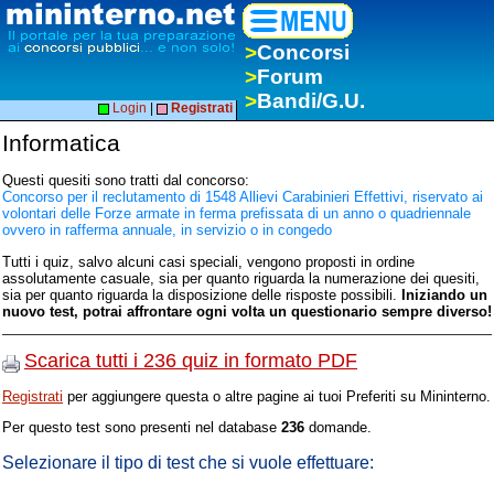
>
Concorsi
>
Forum
>
Bandi/G.U.
Login
|
Registrati
Informatica
Questi quesiti sono tratti dal concorso:
Concorso per il reclutamento di 1548 Allievi Carabinieri Effettivi, riservato ai
volontari delle Forze armate in ferma prefissata di un anno o quadriennale
ovvero in rafferma annuale, in servizio o in congedo
Tutti i quiz, salvo alcuni casi speciali, vengono proposti in ordine
assolutamente casuale, sia per quanto riguarda la numerazione dei quesiti,
sia per quanto riguarda la disposizione delle risposte possibili.
Iniziando un
nuovo test, potrai affrontare ogni volta un questionario sempre diverso!
Scarica tutti i 236 quiz in formato PDF
Registrati
per aggiungere questa o altre pagine ai tuoi Preferiti su Mininterno.
Per questo test sono presenti nel database
236
domande.
Selezionare il tipo di test che si vuole effettuare: